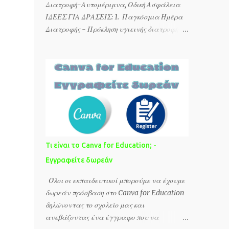
Διατροφή-Αυτομέριμνα, Οδική Ασφάλεια
ΙΔΕΕΣ ΓΙΑ ΔΡΑΣΕΙΣ: 1. Παγκόσμια Ημέρα
Διατροφής - Πρόκληση υγιεινής διατροφής κι
άσκησης για 12 ημέρες 2. Παγκόσμια Ημέρα
Διατροφής - Ιδέες από τη @Συνεργασία
Εκπαιδευτικών Σελίδων 3. Μ ουσείο
Απόδρασης: Το μουσείο των δοντιών 4. E-
BOOK ΚΥΚΛΟΦΟΡΙΑΚΗΣ ΑΓΩΓΗΣ 5. Το
μουσείο της Κυκλοφοριακής Αγωγής (escape
room) 2. ΦΡΟΝΤΙΖΩ ΤΟ ΠΕΡΙΒΑΛΛΟΝ 1.
Οικολογία – Παγκόσμια και τοπική Φυσική
κληρονομιά ΙΔΕΕΣ ΓΙΑ ΔΡΑΣΕΙΣ: 3.
Τι είναι το Canva for Education; -
ΕΝΔΙΑΦΕΡΟΜΑΙ ΚΑΙ ΕΝΕΡΓΩ 1. Ανθρώπινα
Εγγραφείτε δωρεάν
δικαιώματα ΙΔΕΕΣ ΓΙΑ ΔΡΑΣΕΙΣ: 1. E-
BOOK - Πανελλήνια Ημέρα κατά της
Όλοι οι εκπαιδευτικοί μπορούμε να έχουμε
σχολικής βίας και του εκφοβισμού (από τη
δωρεάν πρόσβαση στο Canva for Education
@Συνεργασία Εκπαιδευτικών Σελίδων 2. ☮️
δηλώνοντας το σχολείο μας και
💟Όταν έχω ΕΙΡΗΝΗ, μπορώ να... Ας
ανεβάζοντας ένα έγγραφο που να
μιλήσουμε στους/στις μαθητές/τριές μας