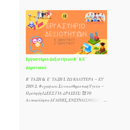
επιβεβαιώνει ότι είμαστε εκπαιδευτικοί
για την ΕΙΡΗΝΗ! 3. 🥰 70 Αυτοκόλλητα
στο σχολείο αυτό (π.χ. διοριστήριο ή
ΑΓΑΠΗΣ, ΕΝΣΥΝΑΙΣΘΗΣΗΣ, ΦΙΛΙΑΣ,
Βεβαίωση εργασίας από τον/τη διευθυντή/
ΕΚΤΙΜΗΣΗΣ & ΑΛΛΗΛΕΓΓΥΗΣ 4. ❤ Ας
τρια του σχολείου ή Βεβαίωση Μητρώου
μιλήσουμε στους/στις μαθητές/τριές μας
Ανθρώπινου Δυναμικού Ελληνικού
για την ΕΝΣΥΝΑΙΣΘΗΣΗ! 5. Ας μιλήσουμε
Δημοσίου). Για τη Βεβαίωση Μητρώου
στους/στις μαθη...
Ανθρώπινου Δυναμικού Ελληνικού Δημοσίου
πατήστε εδώ . Πατήστε εδώ για να
πραγματοποιήσετε την εγγραφή σας! Πάμε
Εργαστήριο Δεξιοτήτων Β΄ & Ε΄
στο "Teachers - Get Verified" και
Δημοτικού
ακολουθούμε τα βήματα που μας λέει η
Canva. Περισσότερες πληροφορίες για το
Β΄ ΤΑΞΗ & Ε΄ ΤΑΞΗ 1. ΖΩ ΚΑΛΥΤΕΡΑ – ΕΥ
Canva For Education θα βρείτε εδώ. Με την
ΖΗΝ 2. Ψυχική και Συναισθηματική Υγεία –
εγγραφή σας μπορείτε να αποκτήσετε
Πρόληψη ΙΔΕΕΣ ΓΙΑ ΔΡΑΣΕΙΣ: 🥰 70
πρόσβαση στα πιο κάτω: Πρότυπα ειδικά
Αυτοκόλλητα ΑΓΑΠΗΣ, ΕΝΣΥΝΑΙΣΘΗΣΗΣ,
διαμορφωμένα για εκπαίδευση
ΦΙΛΙΑΣ, ΕΚΤΙΜΗΣΗΣ & ΑΛΛΗΛΕΓΓΥΗΣ Η
Διαισθητικός χώρος συνεργασίας για να
©️Συνεργασία Εκπαιδευτικών Σελίδων με
μπορούν όλοι οι μαθητές της τάξης να
αφορμή την ημέρα του Αγίου Βαλεντίνου
σχεδιάζουν μαζί Πρόσβαση σε εκατομμύρια
ετοίμασε νέα, κοινή δράση με κύριο σκοπό τη