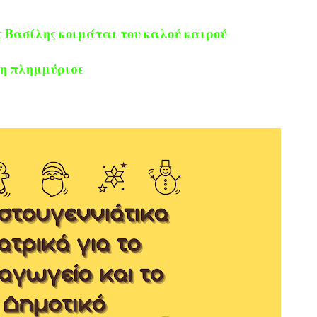
ς Βασίλης κοιμάται του καλού καιρού
ίλη πλημμύρισε