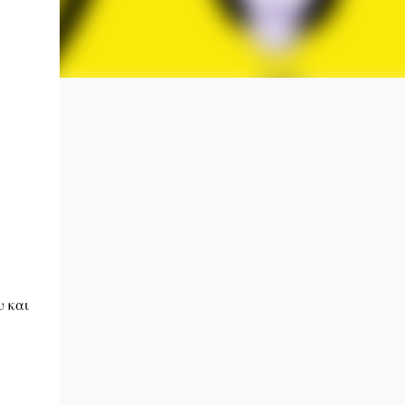
υ και