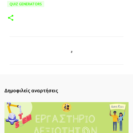
QUIZ GENERATORS
Σ
χ
ό
λ
ι
α
Δημοφιλείς αναρτήσεις