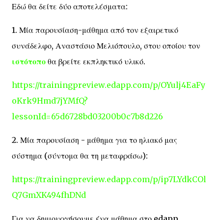
Εδώ θα δείτε δύο αποτελέσματα:
1. Μία παρουσίαση-μάθημα από τον εξαιρετικό
συνάδελφο, Αναστάσιο Μελιόπουλο, στου οποίου τον
ιστότοπο
θα βρείτε εκπληκτικό υλικό.
https://trainingpreview.edapp.com/p/OYulj4EaFy
oKrk9Hmd7jYMfQ?
lessonId=65d6728bd03200b0c7b8d226
2. Μία παρουσίαση - μάθημα για το ηλιακό μας
σύστημα (σύντομα θα τη μεταφράσω):
https://trainingpreview.edapp.com/p/ip7LYdkCOl
Q7GmXK494fhDNd
Για να δημιουργήσουμε ένα μάθημα στο edapp