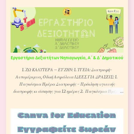
Εργαστήριο Δεξιοτήτων Νηπιαγωγείο, Α΄ & Δ΄ Δημοτικού
1. ΖΩ ΚΑΛΥΤΕΡΑ – ΕΥ ΖΗΝ: 1. ΥΓΕΙΑ: Διατροφή-
Αυτομέριμνα, Οδική Ασφάλεια ΙΔΕΕΣ ΓΙΑ ΔΡΑΣΕΙΣ: 1.
Παγκόσμια Ημέρα Διατροφής - Πρόκληση υγιεινής
διατροφής κι άσκησης για 12 ημέρες 2. Παγκόσμια Ημέρα
Διατροφής - Ιδέες από τη @Συνεργασία Εκπαιδευτικών
Σελίδων 3. Μ ουσείο Απόδρασης: Το μουσείο των δοντιών 4.
E-BOOK ΚΥΚΛΟΦΟΡΙΑΚΗΣ ΑΓΩΓΗΣ 5. Το μουσείο της
Κυκλοφοριακής Αγωγής (escape room) 2. ΦΡΟΝΤΙΖΩ ΤΟ
ΠΕΡΙΒΑΛΛΟΝ 1. Οικολογία – Παγκόσμια και τοπική Φυσική