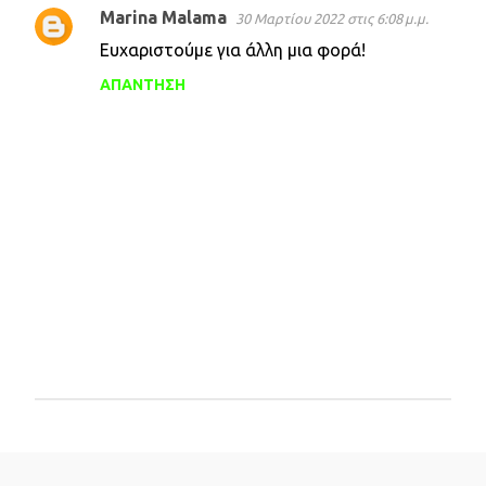
Marina Malama
30 Μαρτίου 2022 στις 6:08 μ.μ.
Σ
Ευχαριστούμε για άλλη μια φορά!
χ
ΑΠΆΝΤΗΣΗ
ό
λ
ι
α
Δ
η
μ