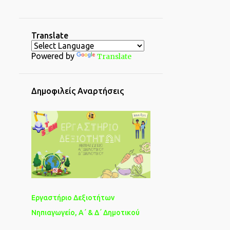
2
Ιουλίου 2023
1
Ιουνίου 2023
Translate
2
Μαρτίου 2023
Powered by
Translate
1
Φεβρουαρίου 2023
4
Ιανουαρίου 2023
Δημοφιλείς Αναρτήσεις
1
Δεκεμβρίου 2022
1
Νοεμβρίου 2022
4
Οκτωβρίου 2022
4
Σεπτεμβρίου 2022
4
Αυγούστου 2022
1
Ιουνίου 2022
Εργαστήριο Δεξιοτήτων
2
Μαΐου 2022
Νηπιαγωγείο, Α΄ & Δ΄ Δημοτικού
6
Απριλίου 2022