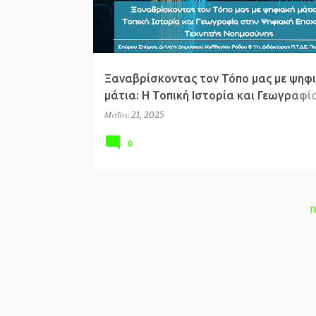
ρ
τ
ή
σ
Ξαναβρίσκοντας τον Τόπο μας με ψηφ
ε
μάτια: Η Τοπική Ιστορία και Γεωγραφί
ι
Ψηφιακή Εποχή της Τεχνητής Νοημοσύ
Μαΐου 21, 2025
ς
0
Π